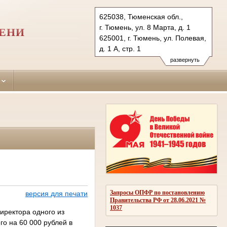
625038, Тюменская обл.,
г. Тюмень, ул. 8 Марта, д. 1
МЕНИ
625001, г. Тюмень, ул. Полевая,
д. 1 А, стр. 1
Тел.: (3452) 56-87-
развернуть
32 (уголов.дела), 39-31-
99 (гражд.дела)
kalininsky.tum@sudrf.ru
Запросы ОПФР по постановлению
версия для печати
Правительства РФ от 28.06.2021 №
1037
иректора одного из
о на 60 000 рублей в