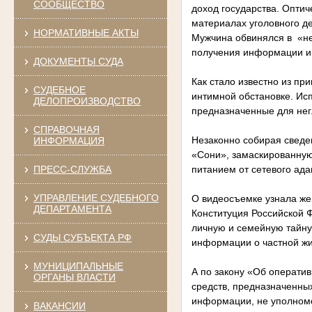
СООБЩЕСТВО
доход государства. Опти
материалах уголовного д
НОРМАТИВНЫЕ АКТЫ
Мужчина обвинялся в «не
получения информации и 
ДОКУМЕНТЫ СУДА
Как стало известно из пр
СУДЕБНОЕ
интимной обстановке. Исп
ДЕЛОПРОИЗВОДСТВО
предназначенные для нег
СПРАВОЧНАЯ
Незаконно собирая сведе
ИНФОРМАЦИЯ
«Сони», замаскированную
ПРЕСС-СЛУЖБА
питанием от сетевого ада
УПРАВЛЕНИЕ СУДЕБНОГО
О видеосъемке узнала же
ДЕПАРТАМЕНТА
Конституция Российской 
личную и семейную тайну,
СУДЫ СУБЪЕКТА РФ
информации о частной жиз
МУНИЦИПАЛЬНЫЕ
А по закону «Об операти
ОРГАНЫ ВЛАСТИ
средств, предназначенны
информации, не уполном
ВАКАНСИИ