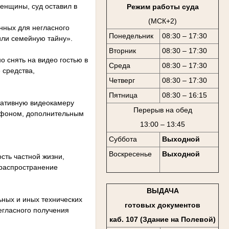
енщины, суд оставил в
Режим работы суда
(МСК+2)
нных для негласного
Понедельник
08:30 – 17:30
или семейную тайну».
Вторник
08:30 – 17:30
о снять на видео гостью в
Среда
08:30 – 17:30
 средства,
Четверг
08:30 – 17:30
Пятница
08:30 – 16:15
ртативную видеокамеру
Перерыв на обед
офоном, дополнительным
13:00 – 13:45
Суббота
Выходной
Воскресенье
Выходной
сть частной жизни,
 распространение
ВЫДАЧА
ьных и иных технических
готовых документов
егласного получения
каб. 107 (Здание на Полевой)