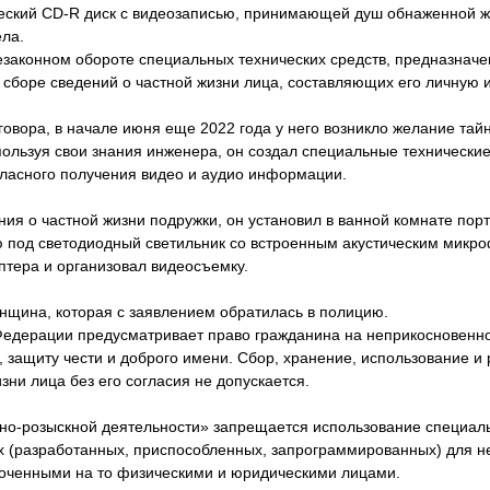
ческий CD-R диск с видеозаписью, принимающей душ обнаженной ж
ела.
законном обороте специальных технических средств, предназначе
сборе сведений о частной жизни лица, составляющих его личную 
иговора, в начале июня еще 2022 года у него возникло желание тайн
ользуя свои знания инженера, он создал специальные технические
ласного получения видео и аудио информации.
ния о частной жизни подружки, он установил в ванной комнате по
 под светодиодный светильник со встроенным акустическим микр
птера и организовал видеосъемку.
нщина, которая с заявлением обратилась в полицию.
Федерации предусматривает право гражданина на неприкосновенно
 защиту чести и доброго имени. Сбор, хранение, использование и
ни лица без его согласия не допускается.
вно-розыскной деятельности» запрещается использование специал
х (разработанных, приспособленных, запрограммированных) для н
оченными на то физическими и юридическими лицами.