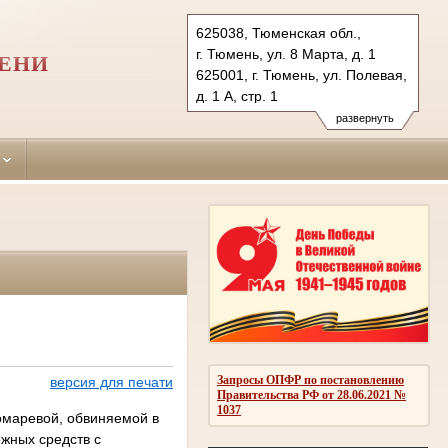
625038, Тюменская обл.,
г. Тюмень, ул. 8 Марта, д. 1
МЕНИ
625001, г. Тюмень, ул. Полевая,
д. 1 А, стр. 1
Тел.: (3452) 56-87-
развернуть
32 (уголов.дела), 39-31-
99 (гражд.дела)
kalininsky.tum@sudrf.ru
Запросы ОПФР по постановлению
версия для печати
Правительства РФ от 28.06.2021 №
1037
омаревой, обвиняемой в
ежных средств с