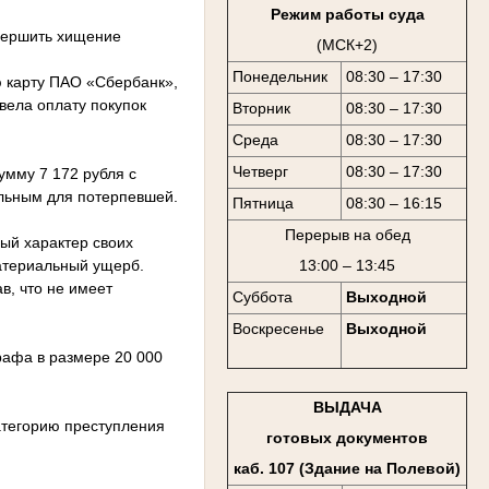
Режим работы суда
овершить хищение
(МСК+2)
Понедельник
08:30 – 17:30
ю карту ПАО «Сбербанк»,
вела оплату покупок
Вторник
08:30 – 17:30
Среда
08:30 – 17:30
Четверг
08:30 – 17:30
умму 7 172 рубля с
ельным для потерпевшей.
Пятница
08:30 – 16:15
Перерыв на обед
ый характер своих
атериальный ущерб.
13:00 – 13:45
в, что не имеет
Суббота
Выходной
Воскресенье
Выходной
рафа в размере 20 000
ВЫДАЧА
категорию преступления
готовых документов
каб. 107 (Здание на Полевой)