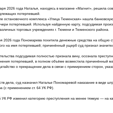
варя 2026 года Наталья, находясь в магазине «Магнит», решила с
адлежащих потерпевшей.
ле остановочного комплекса «Улица Тюменская» нашла банковску
чери потерпевшей. Используя найденную карту, подсудимая произ
азличных торговых учреждениях г. Тюмени и Тюменского района.
аря 2026 года Пономарева похитила денежные средства на общую с
ытого на имя потерпевшей; причинённый ущерб суд признал значит
ательства подсудимая полностью признала вину, осознала преступн
инения потерпевшей, в полном объёме возместила причинённый м
тайство о прекращении дела в связи с примирением сторон, указа
ств дела, суд назначил Наталье Пономаревой наказание в виде шт
ва (с применением ст. 64 УК РФ).
. 15 УК РФ изменил категорию преступления на менее тяжкую — на 