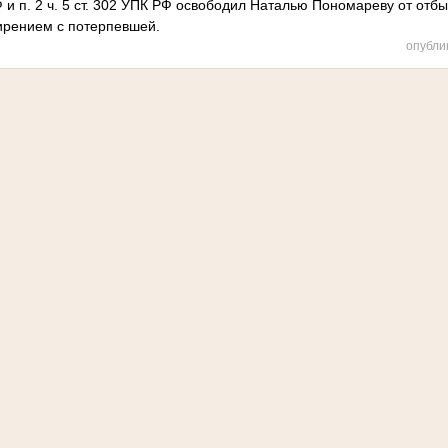
Ф и п. 2 ч. 5 ст. 302 УПК РФ освободил Наталью Пономареву от отб
мирением с потерпевшей.
опубли