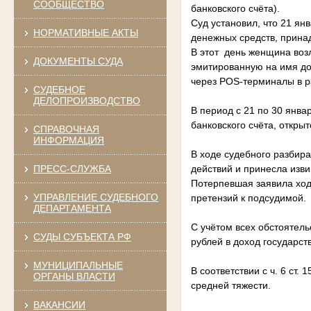
СООБЩЕСТВО
банковского счёта).
Суд установил, что 21 ян
НОРМАТИВНЫЕ АКТЫ
денежных средств, прин
В этот день женщина воз
ДОКУМЕНТЫ СУДА
эмитированную на имя до
через POS‑терминалы в р
СУДЕБНОЕ
ДЕЛОПРОИЗВОДСТВО
В период с 21 по 30 янв
банковского счёта, откр
СПРАВОЧНАЯ
ИНФОРМАЦИЯ
В ходе судебного разбир
ПРЕСС-СЛУЖБА
действий и принесла изв
Потерпевшая заявила хода
УПРАВЛЕНИЕ СУДЕБНОГО
претензий к подсудимой.
ДЕПАРТАМЕНТА
С учётом всех обстоятель
СУДЫ СУБЪЕКТА РФ
рублей в доход государст
МУНИЦИПАЛЬНЫЕ
В соответствии с ч. 6 ст
ОРГАНЫ ВЛАСТИ
средней тяжести.
ВАКАНСИИ