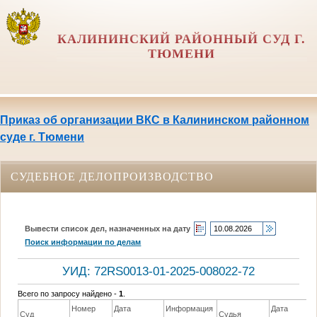
КАЛИНИНСКИЙ РАЙОННЫЙ СУД Г.
ТЮМЕНИ
Приказ об организации ВКС в Калининском районном
суде г. Тюмени
СУДЕБНОЕ ДЕЛОПРОИЗВОДСТВО
Вывести список дел, назначенных на дату
Поиск информации по делам
УИД: 72RS0013-01-2025-008022-72
Всего по запросу найдено -
1
.
Номер
Дата
Информация
Дата
Суд
Судья
Р