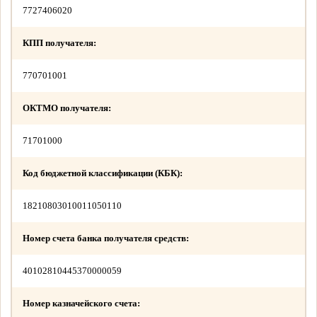
7727406020
КПП получателя:
770701001
ОКТМО получателя:
71701000
Код бюджетной классификации (КБК):
18210803010011050110
Номер счета банка получателя средств:
40102810445370000059
Номер казначейского счета: