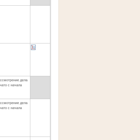
ссмотрение дела
чато с начала
ссмотрение дела
чато с начала