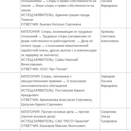
отношениями → Споры о праве собственности на
Оксана
землю → Иные споры о праве собственности на
Фаридовна
землю
ИСТЕЦ(ЗАЯВИТЕЛЬ): Администрация города
Тюмени
ОТВЕТЧИК: Быкова Наталья Сергеевна
КАТЕГОРИЯ: Споры, возникающие из трудовых
Хромова
отношений → Трудовые споры (независимо от
Светлана
форм собственности работодателя): → Дела об
Алексеевна
оплате труда → о взыскании невыплаченной
заработной платы, других выплат ( и компенсации
за задержку их выплаты)
ИСТЕЦ(ЗАЯВИТЕЛЬ): Сайко Николай
Вячеславович
ОТВЕТЧИК: ООО "Арт-Техник"
КАТЕГОРИЯ: Споры, связанные с
Зарецкая
имущественными правами → О взыскании
Оксана
неосновательного обогащения
Фаридовна
ИСТЕЦ(ЗАЯВИТЕЛЬ): Постовалов Кирилл
Аркадьевич
ОТВЕТЧИК: Армянинова Анастасия Сергеевна,
Шалупин Кирилл Сергеевич
КАТЕГОРИЯ: Прочие исковые дела → прочие
Смирнова
(прочие исковые дела)
Эльза
ИСТЕЦ(ЗАЯВИТЕЛЬ): САО "РЕСО-Гарантия"
Гумаровна
ОТВЕТЧИК: Кошкаров Максим Леонтьевич