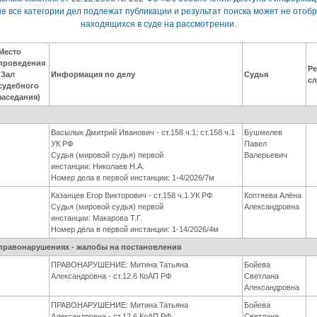
е все категории дел подлежат публикации и результат поиска может не отобр
находящихся в суде на рассмотрении.
Место
проведения
Ре
(Зал
Информация по делу
Судья
с
судебного
заседания)
я
Васылык Дмитрий Иванович - ст.158 ч.1; ст.158 ч.1
Бушмелев
УК РФ
Павел
Судья (мировой судья) первой
Валерьевич
инстанции: Николаев Н.А.
Номер дела в первой инстанции: 1-4/2026/7м
Казанцев Егор Викторович - ст.158 ч.1 УК РФ
Коптяева Алёна
Судья (мировой судья) первой
Александровна
инстанции: Макарова Т.Г.
Номер дела в первой инстанции: 1-14/2026/4м
правонарушениях - жалобы на постановления
ПРАВОНАРУШЕНИЕ: Митина Татьяна
Бойева
Александровна - ст.12.6 КоАП РФ
Светлана
Александровна
ПРАВОНАРУШЕНИЕ: Митина Татьяна
Бойева
Александровна - ст.12.6 КоАП РФ
Светлана