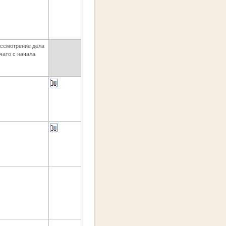
ссмотрение дела
чато с начала