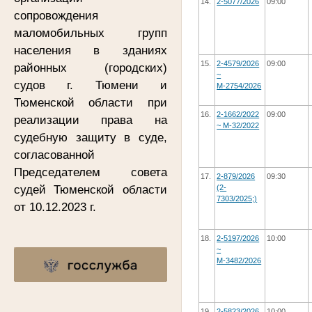
14.
2-5077/2026
09:00
сопровождения
маломобильных групп
населения в зданиях
15.
2-4579/2026
09:00
районных (городских)
~
судов г. Тюмени и
М-2754/2026
Тюменской области при
16.
2-1662/2022
09:00
реализации права на
~ М-32/2022
судебную защиту в суде,
согласованной
Председателем совета
17.
2-879/2026
09:30
судей Тюменской области
(2-
7303/2025;)
от 10.12.2023 г.
18.
2-5197/2026
10:00
~
М-3482/2026
19.
2-5823/2026
10:00