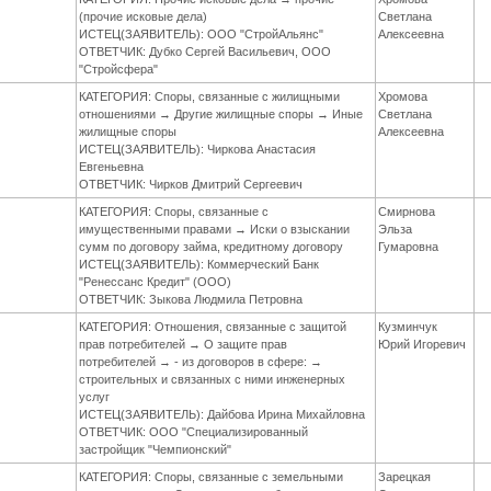
(прочие исковые дела)
Светлана
ИСТЕЦ(ЗАЯВИТЕЛЬ): ООО "СтройАльянс"
Алексеевна
ОТВЕТЧИК: Дубко Сергей Васильевич, ООО
"Стройсфера"
КАТЕГОРИЯ: Споры, связанные с жилищными
Хромова
отношениями → Другие жилищные споры → Иные
Светлана
жилищные споры
Алексеевна
ИСТЕЦ(ЗАЯВИТЕЛЬ): Чиркова Анастасия
Евгеньевна
ОТВЕТЧИК: Чирков Дмитрий Сергеевич
КАТЕГОРИЯ: Споры, связанные с
Смирнова
имущественными правами → Иски о взыскании
Эльза
сумм по договору займа, кредитному договору
Гумаровна
ИСТЕЦ(ЗАЯВИТЕЛЬ): Коммерческий Банк
"Ренессанс Кредит" (ООО)
ОТВЕТЧИК: Зыкова Людмила Петровна
КАТЕГОРИЯ: Отношения, связанные с защитой
Кузминчук
прав потребителей → О защите прав
Юрий Игоревич
потребителей → - из договоров в сфере: →
строительных и связанных с ними инженерных
услуг
ИСТЕЦ(ЗАЯВИТЕЛЬ): Дайбова Ирина Михайловна
ОТВЕТЧИК: ООО "Специализированный
застройщик "Чемпионский"
КАТЕГОРИЯ: Споры, связанные с земельными
Зарецкая