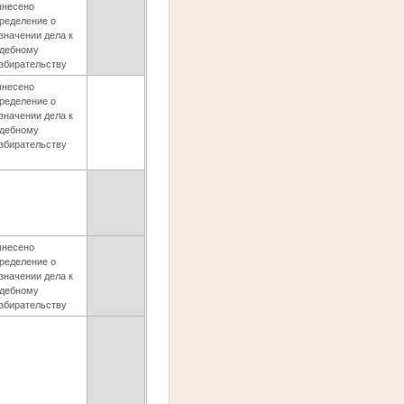
несено
ределение о
значении дела к
дебному
збирательству
несено
ределение о
значении дела к
дебному
збирательству
несено
ределение о
значении дела к
дебному
збирательству