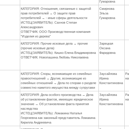
Гумаровна
КАТЕГОРИЯ: Отношения, связанные с защитой
Смирнова
прав потребителей → О защите прав
Эльза
потребителей → - иные сферы деятельности
Гумаровна
ИСТЕЦ(ЗАЯВИТЕЛЬ): Сахнов Степан
Александрович
ОТВЕТЧИК: ООО Производственная компания
"Изделия из дерева"
КАТЕГОРИЯ: Прочие исковые дела → прочие
Зарецкая
(прочие исковые дела)
Оксана
ИСТЕЦ(ЗАЯВИТЕЛЬ): Кишко Елена Владимировна
Фаридовна
ОТВЕТЧИК: Новопашина Любовь Николаевна
КАТЕГОРИЯ: Споры, возникающие из семейных
Заусайлова
Ра
правоотношений → Другие, возникающие из
Ирина
на
семейных отношений → Дела по спорам о разделе
Константиновна
совместно нажитого имущества между супругами
КАТЕГОРИЯ: Дела особого производства → Дела
Заусайлова
Ра
об установлении фактов, имеющих юридическое
Ирина
на
значение → Об установлении факта принятия
Константиновна
наследства
ИСТЕЦ(ЗАЯВИТЕЛЬ): Ломакина Наталья
Георгиевна как законный представитель Ломакина
Кирилла Андреевича