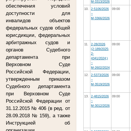
М-3313/2026
обеспечения условий
10.
2-5106/2026
09:00
доступности для
~
М-3366/2026
инвалидов объектов
федеральных судов общей
юрисдикции, федеральных
арбитражных судов и
11.
2-28/2026
09:00
органов Судебного
(2-189/2025;
2-
департамента при
4341/2024;)
~
Верховном Суде
М-2602/2024
Российской Федерации,
12.
2-5373/2026
09:00
утвержденным приказом
~
М-3519/2026
Судебного департамента
при Верховном Суде
13.
2-4815/2026
09:00
Российской Федерации от
~
М-3012/2026
31.12.2015 № 406 (в ред. от
28.09.2018 № 159), а также
Инструкцией об
организации