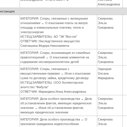
Александровна
инстанция
КАТЕГОРИЯ: Споры, связанные с жилищными
Смирнова
отношениями → О взыскании платы за жилую
Эльза
площадь и коммунальные платежи, тепло и
Гумаровна
электроэнергию
ИСТЕЦ(ЗАЯВИТЕЛЬ): АО "ЭК "Восток"
ОТВЕТЧИК: Наследственное имущество
Семчишина Федора Николаевича
КАТЕГОРИЯ: Споры, возникающие из семейных
Смирнова
правоотношений → О взыскании алиментов на
Эльза
содержание несовершеннолетних детей
Гумаровна
КАТЕГОРИЯ: Споры, связанные с
Зарецкая
имущественными правами → Иски о взыскании
Оксана
сумм по договору займа, кредитному договору
Фаридовна
ИСТЕЦ(ЗАЯВИТЕЛЬ): ООО Коллекторское
агентство "Фабула"
ОТВЕТЧИК: Марандина Инна Александровна
КАТЕГОРИЯ: Дела особого производства → Дела
Смирнова
об установлении фактов, имеющих юридическое
Эльза
значение → Иные об установлении фактов,
Гумаровна
имеющих юридическое значение
КАТЕГОРИЯ: Дела особого производства → О
Смирнова
признании гражданина недееспособным
Эльза