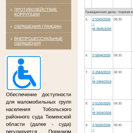
ПРОТИВОДЕЙСТВИЕ
Гражданские дела - первая 
КОРРУПЦИИ
5.
2-5343/2026
08:30
~
ОБРАЩЕНИЯ ГРАЖДАН
М-3645/2026
ВНЕПРОЦЕССУАЛЬНЫЕ
ОБРАЩЕНИЯ
6.
2-5694/2026
08:30
7.
2-2563/2019
08:30
~
М-1994/2019
Обеспечение доступности
для маломобильных групп
8.
2-5155/2026
08:30
~
населения Тобольского
М-3434/2026
районного суда
Тюменской
области (далее - суда)
9.
2-5026/2026
08:40
~
регулируется Порядком