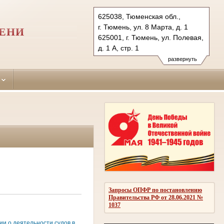
625038, Тюменская обл.,
г. Тюмень, ул. 8 Марта, д. 1
МЕНИ
625001, г. Тюмень, ул. Полевая,
д. 1 А, стр. 1
Тел.: (3452) 56-87-
развернуть
32 (уголов.дела), 39-31-
99 (гражд.дела)
kalininsky.tum@sudrf.ru
Запросы ОПФР по постановлению
Правительства РФ от 28.06.2021 №
1037
и о деятельности судов в