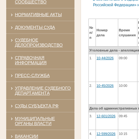
СООБЩЕСТВО
Российской Федерации» н
НОРМАТИВНЫЕ АКТЫ
ДОКУМЕНТЫ СУДА
№
Номер
Время
п/
дела
слушания
п
СУДЕБНОЕ
ДЕЛОПРОИЗВОДСТВО
Уголовные дела - апелляци
СПРАВОЧНАЯ
1.
10-44/2026
09:00
ИНФОРМАЦИЯ
ПРЕСС-СЛУЖБА
2.
10-45/2026
10:00
УПРАВЛЕНИЕ СУДЕБНОГО
ДЕПАРТАМЕНТА
СУДЫ СУБЪЕКТА РФ
Дела об административных 
3.
12-601/2026
09:45
МУНИЦИПАЛЬНЫЕ
ОРГАНЫ ВЛАСТИ
4.
12-599/2026
10:15
ВАКАНСИИ