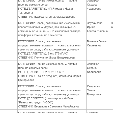
КАТЕГОРИЯ: Прочие исковые дела → прочие
Зарецкая
(прочие исковые дела)
Оксана
ИСТЕЦ(ЗАЯВИТЕЛЬ): ИП Янмаева Надия
Фаридовна
Туктаровна
ОТВЕТЧИК: Барова Татьяна Александровна
КАТЕГОРИЯ: Споры, возникающие из семейных
Заусайлова
Ра
правоотношений → Другие, возникающие из
Ирина
на
семейных отношений → Об изменении размера
Константиновна
или формы взыскания алиментов
КАТЕГОРИЯ: Споры, связанные с
Блохина Ольга
имущественными правами → Иски о взыскании
Сергеевна
сумм по договору займа, кредитному договору
ИСТЕЦ(ЗАЯВИТЕЛЬ): Банк ВТБ (ПАО)
ОТВЕТЧИК: Полуянчик Игорь Владимирович
КАТЕГОРИЯ: Прочие исковые дела → прочие
Зарецкая
(прочие исковые дела)
Оксана
ИСТЕЦ(ЗАЯВИТЕЛЬ): АО "СОГАЗ"
Фаридовна
ОТВЕТЧИК: ООО УК "Родная", Фомичева Мария
Григорьевна
КАТЕГОРИЯ: Споры, связанные с
Смирнова
имущественными правами → Иски о взыскании
Эльза
сумм по договору займа, кредитному договору
Гумаровна
ИСТЕЦ(ЗАЯВИТЕЛЬ): Коммерческий Банк
"Ренессанс Кредит" (ООО)
ОТВЕТЧИК: Бешенцева Светлана Михайловна
КАТЕГОРИЯ: Прочие исковые дела → прочие
Хромова