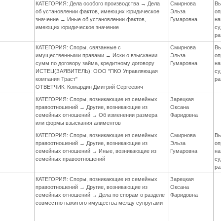
КАТЕГОРИЯ: Дела особого производства → Дела
Смирнова
Вы
об установлении фактов, имеющих юридическое
Эльза
оп
значение → Иные об установлении фактов,
Гумаровна
на
имеющих юридическое значение
су
ра
КАТЕГОРИЯ: Споры, связанные с
Смирнова
Вы
имущественными правами → Иски о взыскании
Эльза
оп
сумм по договору займа, кредитному договору
Гумаровна
на
ИСТЕЦ(ЗАЯВИТЕЛЬ): ООО "ПКО Управляющая
су
компания Траст"
ра
ОТВЕТЧИК: Комардин Дмитрий Сергеевич
КАТЕГОРИЯ: Споры, возникающие из семейных
Зарецкая
правоотношений → Другие, возникающие из
Оксана
семейных отношений → Об изменении размера
Фаридовна
или формы взыскания алиментов
КАТЕГОРИЯ: Споры, возникающие из семейных
Смирнова
Вы
правоотношений → Другие, возникающие из
Эльза
оп
семейных отношений → Иные, возникающие из
Гумаровна
на
семейных правоотношений
су
ра
КАТЕГОРИЯ: Споры, возникающие из семейных
Зарецкая
правоотношений → Другие, возникающие из
Оксана
семейных отношений → Дела по спорам о разделе
Фаридовна
совместно нажитого имущества между супругами